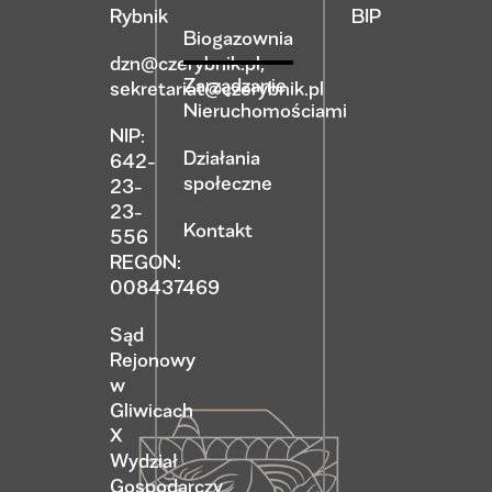
Rybnik
BIP
Biogazownia
dzn@czerybnik.pl
,
Zarządzanie
sekretariat@czerybnik.pl
Nieruchomościami
NIP:
Działania
642-
społeczne
23-
23-
Kontakt
556
REGON:
008437469
Sąd
Rejonowy
w
Gliwicach
X
Wydział
Gospodarczy