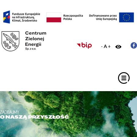
-
A
+
ZADBAJMY
O NASZĄ PRZYSZŁOŚĆ