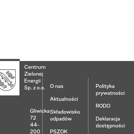
Centrum
Zielonej
Energii
O nas
Polityka
Sp. z o.o.
prywatności
Aktualności
RODO
Gliwicka
Składowisko
72
odpadów
Deklaracja
44-
dostępności
200
PSZOK