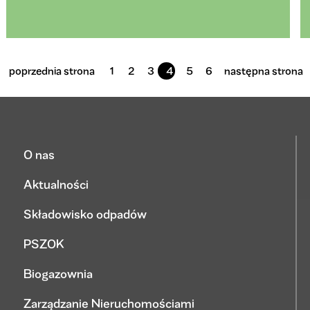
poprzednia strona
1
2
3
4
5
6
następna strona
O nas
Aktualności
Składowisko odpadów
PSZOK
Biogazownia
Zarządzanie Nieruchomościami