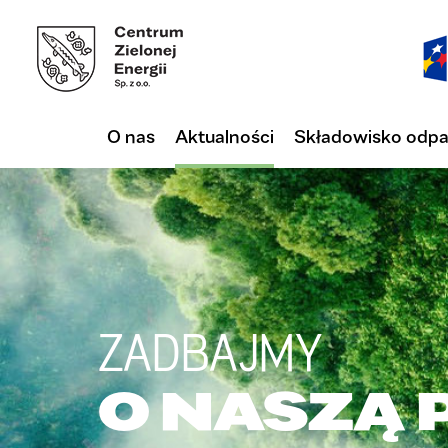
O nas
Aktualności
Składowisko odp
ZADBAJMY
O NASZĄ 